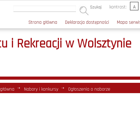
kontrast:
A
Szukaj
Strona główna
Deklaracja dostępności
Mapa serwi
u i Rekreacji w Wolsztynie
 główna
Nabory i konkursy
Ogłoszenia o naborze