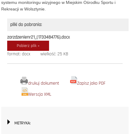
systemu monitoringu wizyjnego w Miejskim Ośrodku Sportu i
Rekreacji w Wolsztynie.
pliki do pobrania:
zarzdzenienr21_(1733484776).docx
Pobierz plik »
format: docx
wielkość: 25 KB
drukuj dokument
Zapisz jako PDF
Werscja XML
METRYKA: