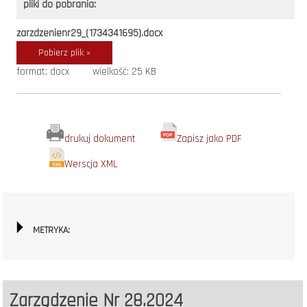
pliki do pobrania:
zarzdzenienr29_(1734341695).docx
Pobierz plik »
format: docx
wielkość: 25 KB
drukuj dokument
Zapisz jako PDF
Werscja XML
METRYKA:
Zarządzenie Nr 28.2024