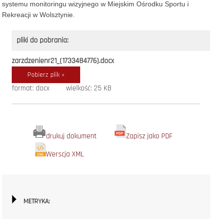
systemu monitoringu wizyjnego w Miejskim Ośrodku Sportu i
Rekreacji w Wolsztynie.
pliki do pobrania:
zarzdzenienr21_(1733484776).docx
Pobierz plik »
format: docx
wielkość: 25 KB
drukuj dokument
Zapisz jako PDF
Werscja XML
METRYKA: