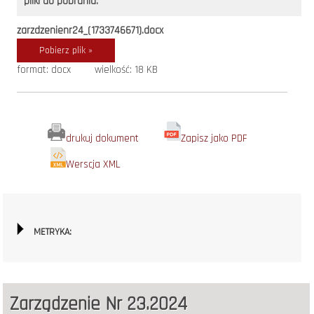
pliki do pobrania:
zarzdzenienr24_(1733746671).docx
Pobierz plik »
format: docx
wielkość: 18 KB
drukuj dokument
Zapisz jako PDF
Werscja XML
METRYKA:
Zarządzenie Nr 23.2024