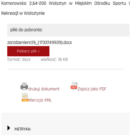
Komorowska 2,64-200 Wolsztyn w Miejskim Ośrodku Sportu i
Rekreacji w Wolsztynie
pliki do pobrania:
zarzdzenienr26_(1733749939).docx
Pobierz plik »
format: docx
wielkość: 18 KB
drukuj dokument
Zapisz jako PDF
Werscja XML
METRYKA: