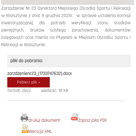
Zarządzenie Nr 23 Dyrektora Miejskiego Ośrodka Sportu i Rekreacji
w Wolsztynie z dnia 9 grudnia 2024r. w sprawie ustalenia komisji
inwetaryzacyjnej dla potrzeb weryfikacji stanu środków
pieniężnych, druków ścisłego zarachowania, dokumentów
księgowych oraz mienia na Pływalni w Miejskim Ośrodku Sportu i
Rekreacji w Wolsztynie.
pliki do pobrania:
zarzdzenienr23_(1733747632).docx
Pobierz plik »
format: docx
wielkość: 18 KB
drukuj dokument
Zapisz jako PDF
Werscja XML