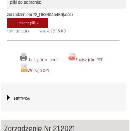
pliki do pobrania:
zarzadzenienr22_(1639045463).docx
Pobierz plik »
format: docx
wielkość: 15 KB
drukuj dokument
Zapisz jako PDF
Werscja XML
METRYKA:
Zarządzenie Nr 21.2021