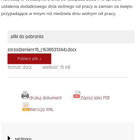
ustalenia dodatkowego dnia wolnego od pracy w zamian za święto
przypadające w innym niż niedziela dniu wolnym od pracy.
pliki do pobrania:
zarzadzenienr15_(1638531344).docx
Pobierz plik »
format: docx
wielkość: 15 KB
drukuj dokument
Zapisz jako PDF
Werscja XML
METRYKA: