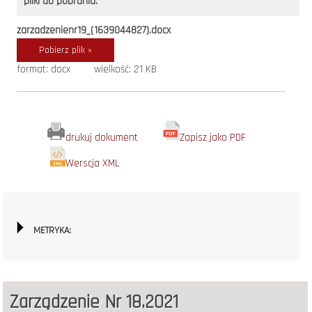
pliki do pobrania:
zarzadzenienr19_(1639044827).docx
Pobierz plik »
format: docx
wielkość: 21 KB
drukuj dokument
Zapisz jako PDF
Werscja XML
METRYKA:
Zarządzenie Nr 18.2021