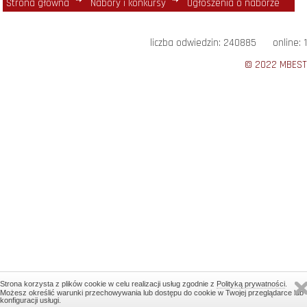
Strona główna
Nabory i konkursy
Ogłoszenia o naborze
liczba odwiedzin: 240885 online: 1
© 2022 MBEST
Strona korzysta z plików cookie w celu realizacji usług zgodnie z
Polityką prywatności
.
Możesz określić warunki przechowywania lub dostępu do cookie w Twojej przeglądarce lub
konfiguracji usługi.