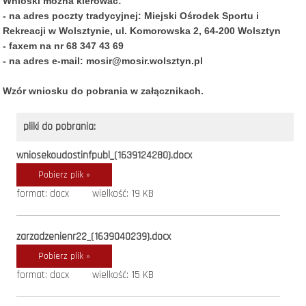
Wnioski można kierować:
- na adres poczty tradycyjnej: Miejski Ośrodek Sportu i
Rekreacji w Wolsztynie, ul. Komorowska 2, 64-200 Wolsztyn
- faxem na nr 68 347 43 69
- na adres e-mail: mosir@mosir.wolsztyn.pl
Wzór wniosku do pobrania w załącznikach.
pliki do pobrania:
wniosekoudostinfpubl_(1639124280).docx
Pobierz plik »
format: docx
wielkość: 19 KB
zarzadzenienr22_(1639040239).docx
Pobierz plik »
format: docx
wielkość: 15 KB